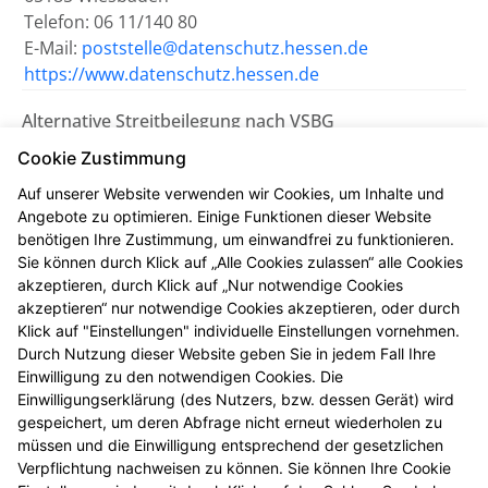
Telefon: 06 11/140 80
E-Mail:
poststelle@datenschutz.hessen.de
https://www.datenschutz.hessen.de
Alternative Streitbeilegung nach VSBG
Wir sind bemüht, eventuelle
Cookie Zustimmung
Meinungsverschiedenheiten aus unserem Vertrag
Auf unserer Website verwenden wir Cookies, um Inhalte und
einvernehmlich beizulegen. Uns erreichen Sie dazu
Angebote zu optimieren. Einige Funktionen dieser Website
auch per E-Mail unter
info@gruenhof-apotheke.de
.
benötigen Ihre Zustimmung, um einwandfrei zu funktionieren.
Sie können durch Klick auf „Alle Cookies zulassen“ alle Cookies
Wir nehmen nicht an einem
akzeptieren, durch Klick auf „Nur notwendige Cookies
Streitbeilegungsverfahren vor einer
akzeptieren“ nur notwendige Cookies akzeptieren, oder durch
Verbraucherschlichtungsstelle teil.
Klick auf "Einstellungen" individuelle Einstellungen vornehmen.
Durch Nutzung dieser Website geben Sie in jedem Fall Ihre
Einwilligung zu den notwendigen Cookies. Die
Zuständig ist die Universalschlichtungsstelle des
Einwilligungserklärung (des Nutzers, bzw. dessen Gerät) wird
Zentrums für Schlichtung e.V., Straßburger Straße 8,
gespeichert, um deren Abfrage nicht erneut wiederholen zu
77694 Kehl am Rhein (
https://www.verbraucher-
müssen und die Einwilligung entsprechend der gesetzlichen
schlichter.de
).
Verpflichtung nachweisen zu können. Sie können Ihre Cookie